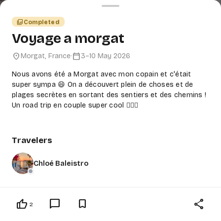
photo_library
completed
Voyage a morgat
location_on
calendar_today
Morgat, France
·
3–10 May 2026
Nous avons été a Morgat avec mon copain et c'était
super sympa 😄 On a découvert plein de choses et de
plages secrètes en sortant des sentiers et des chemins !
Un road trip en couple super cool 👍🏻✨
Travelers
Chloé Baleistro
thumb_up
chat_bubble_outline
bookmark_border
share
2
Inspired by this trip?