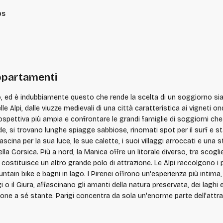
ps
appartamenti
o, ed è indubbiamente questo che rende la scelta di un soggiorno sia a
lle Alpi, dalle viuzze medievali di una città caratteristica ai vigneti o
ù ampia e confrontare le grandi famiglie di soggiorni che il paese ha da offrire. La
ande, si trovano lunghe spiagge sabbiose, rinomati spot per il surf e s
affascina per la sua luce, le sue calette, i suoi villaggi arroccati e u
la Corsica. Più a nord, la Manica offre un litorale diverso, tra scogli
n bike e bagni in lago. I Pirenei offrono un'esperienza più intima, tra 
o il Giura, affascinano gli amanti della natura preservata, dei laghi e
ux e i suoi vigneti vicini, Marsiglia e il suo Mediterraneo, Strasburg
à classificate, i cui castelli, cattedrali e centri storici raccontano secoli di storia.