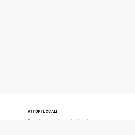
ATTORI LOCALI
Registra il tuo luogo / attività