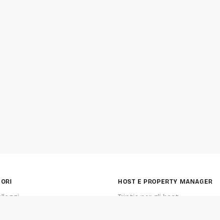
TORI
HOST E PROPERTY MANAGER
alloggi
Triptic per gli host
la mappa
Triptic per i property manager
ip
Tariffe