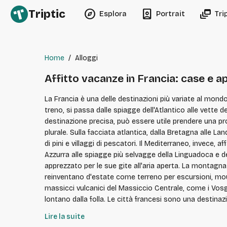
explore
person_book
dynamic_feed
Triptic
Esplora
Portrait
Tri
Home
/
Alloggi
Affitto vacanze in Francia: case e 
La Francia è una delle destinazioni più variate al mond
treno, si passa dalle spiagge dell'Atlantico alle vette de
destinazione precisa, può essere utile prendere una prospettiva pi
plurale. Sulla facciata atlantica, dalla Bretagna alle L
di pini e villaggi di pescatori. Il Mediterraneo, invece, 
Azzurra alle spiagge più selvagge della Linguadoca e del
apprezzato per le sue gite all'aria aperta. La montagna costituisce un altro grande polo di attrazione. Le Alpi raccolgono i più grandi comprensori sciistici d'Europa e si
reinventano d'estate come terreno per escursioni, mountai
massicci vulcanici del Massiccio Centrale, come i Vosgi 
lontano dalla folla. Le città francesi sono una destinazione a sé stante. Parigi concentra da sola un'enorme parte dell'attrattiva turistica, ma numerose metropoli regionali
meritano una visita: Lione e la sua gastronomia, Bordea
Lire la suite
Tolosa. Il patrimonio si dispiega anche nelle città medie e nelle citt