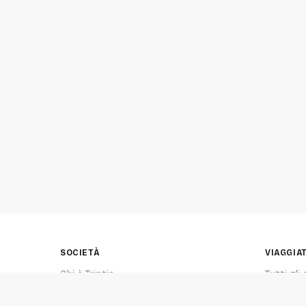
SOCIETÀ
VIAGGIA
Chi è Triptic
Tutti gli 
Contatto
Esplora 
Ultimi tr