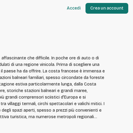
Accedi
Crea un account
ffascinante che difficile. In poche ore di auto o di
ndulati di una regione vinicola. Prima di scegliere una
 costa francese è immensa e
tazioni balneari familiari, spesso circondate da foreste
na stagione estiva particolarmente lunga, dalla Costa
ere, storiche stazioni balneari e grandi maree,
villaggi termali, circhi spettacolari e valichi mitici. I
 degli spazi aperti, spesso a prezzi più convenienti e
o e la sua atmosfera singolare, nonché Nantes, Lille e
 Infine, la campagna e i vigneti