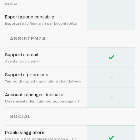
gestito
Esportazione contabile
—
Esporta i dati finanziari per la contabilità
ASSISTENZA
Supporto email
check
Assistenza via email
Supporto prioritario
—
Tempo di risposta garantito e chat dal vivo
Account manager dedicato
—
Un referente dedicato per accompagnarti
SOCIAL
Profilo viaggiatore
check
Crea il tuo profilo viaggiatore con quiz e