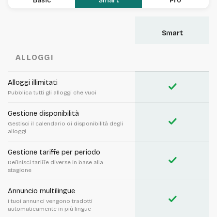
Basic
Smart
Pro
Smart
ALLOGGI
Alloggi illimitati
check
Pubblica tutti gli alloggi che vuoi
Gestione disponibilità
check
Gestisci il calendario di disponibilità degli
alloggi
Gestione tariffe per periodo
check
Definisci tariffe diverse in base alla
stagione
Annuncio multilingue
check
I tuoi annunci vengono tradotti
automaticamente in più lingue