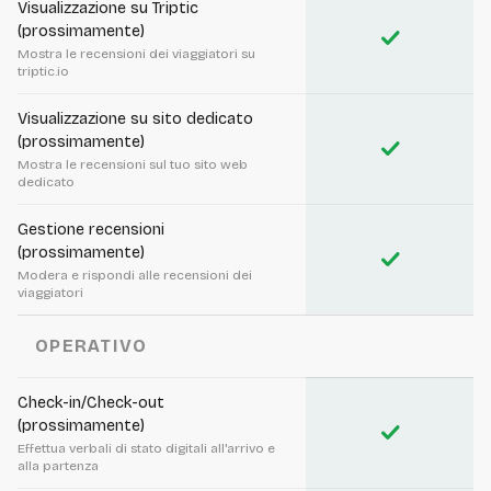
Visualizzazione su Triptic
(prossimamente)
check
Mostra le recensioni dei viaggiatori su
triptic.io
Visualizzazione su sito dedicato
(prossimamente)
check
Mostra le recensioni sul tuo sito web
dedicato
Gestione recensioni
(prossimamente)
check
Modera e rispondi alle recensioni dei
viaggiatori
OPERATIVO
Check-in/Check-out
(prossimamente)
check
Effettua verbali di stato digitali all'arrivo e
alla partenza