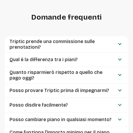
Domande frequenti
Triptic prende una commissione sulle
keyboard_arrow_down
prenotazioni?
keyboard_arrow_down
Qual è la differenza tra i piani?
Quanto risparmierò rispetto a quello che
keyboard_arrow_down
pago oggi?
keyboard_arrow_down
Posso provare Triptic prima di impegnarmi?
keyboard_arrow_down
Posso disdire facilmente?
keyboard_arrow_down
Posso cambiare piano in qualsiasi momento?
Come funziona l'importo minimo per il piano