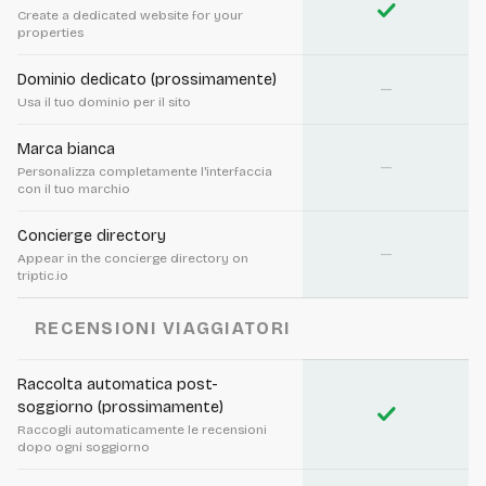
check
Create a dedicated website for your
properties
Dominio dedicato (prossimamente)
—
Usa il tuo dominio per il sito
Marca bianca
—
Personalizza completamente l'interfaccia
con il tuo marchio
Concierge directory
—
Appear in the concierge directory on
triptic.io
RECENSIONI VIAGGIATORI
Raccolta automatica post-
soggiorno (prossimamente)
check
Raccogli automaticamente le recensioni
dopo ogni soggiorno