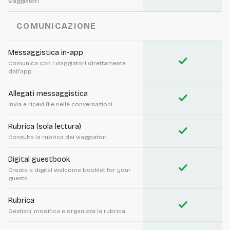
viaggiatori
COMUNICAZIONE
Messaggistica in-app
check
Comunica con i viaggiatori direttamente
dall'app
Allegati messaggistica
check
Invia e ricevi file nelle conversazioni
Rubrica (sola lettura)
check
Consulta la rubrica dei viaggiatori
Digital guestbook
check
Create a digital welcome booklet for your
guests
Rubrica
check
Gestisci, modifica e organizza la rubrica