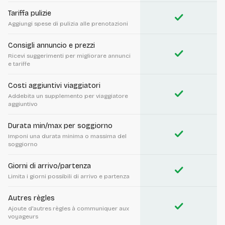
Tariffa pulizie
check
Aggiungi spese di pulizia alle prenotazioni
Consigli annuncio e prezzi
check
Ricevi suggerimenti per migliorare annunci
e tariffe
Costi aggiuntivi viaggiatori
check
Addebita un supplemento per viaggiatore
aggiuntivo
Durata min/max per soggiorno
check
Imponi una durata minima o massima del
soggiorno
Giorni di arrivo/partenza
check
Limita i giorni possibili di arrivo e partenza
Autres règles
check
Ajoute d'autres règles à communiquer aux
voyageurs