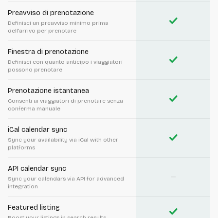
Preavviso di prenotazione
check
Definisci un preavviso minimo prima
dell'arrivo per prenotare
Finestra di prenotazione
check
Definisci con quanto anticipo i viaggiatori
possono prenotare
Prenotazione istantanea
check
Consenti ai viaggiatori di prenotare senza
conferma manuale
iCal calendar sync
check
Sync your availability via iCal with other
platforms
API calendar sync
—
Sync your calendars via API for advanced
integration
Featured listing
check
Boost your listings in search results