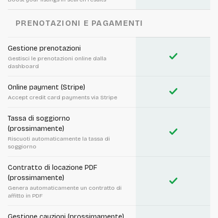
PRENOTAZIONI E PAGAMENTI
Gestione prenotazioni
check
Gestisci le prenotazioni online dalla
dashboard
Online payment (Stripe)
check
Accept credit card payments via Stripe
Tassa di soggiorno
(prossimamente)
check
Riscuoti automaticamente la tassa di
soggiorno
Contratto di locazione PDF
(prossimamente)
check
Genera automaticamente un contratto di
affitto in PDF
Gestione cauzioni (prossimamente)