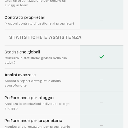
Crea un'organizzazione per gestire gli
alloggi in team
Contratti proprietari
—
Proponi contratti di gestione ai proprietari
STATISTICHE E ASSISTENZA
Statistiche globali
check
Consulta le statistiche globali della tua
attività
Analisi avanzate
—
Accedi a report dettagliati e analisi
approfondite
Performance per alloggio
—
Analizza le prestazioni individuali di ogni
alloggio
Performance per proprietario
—
Monitora le prestazioni per proprietario