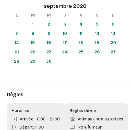
nautiques, excursions, randonnées
septembre 2026
arrow_back
more_vert
+
L
M
M
J
V
S
D
Ce logement est une base parfaite pour découvrir la
−
Martinique tout en profitant du calme et de la beauté de
1
2
3
4
5
6
la côte Caraïbe
7
8
9
10
11
12
13
14
15
16
17
18
19
20
21
22
23
24
25
26
27
28
29
30
Règles
Horaires
Règles de vie
login
pets
Arrivée: 16:00
- 21:00
Animaux non autorisés
logout
smoking_rooms
Départ: 11:00
Non-fumeur