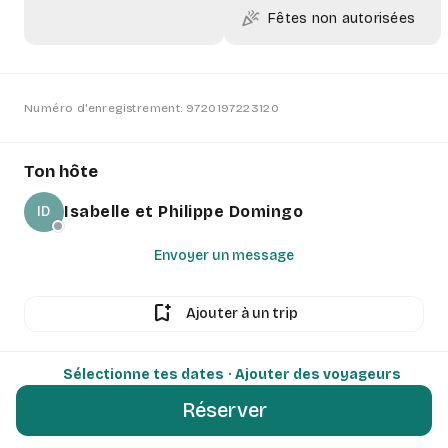
celebration
Fêtes non autorisées
Numéro d'enregistrement: 9720197223120
Ton hôte
Isabelle et Philippe Domingo
ID
Envoyer un message
bookmark_add
Ajouter à un trip
Sélectionne tes dates
· Ajouter des voyageurs
Réserver