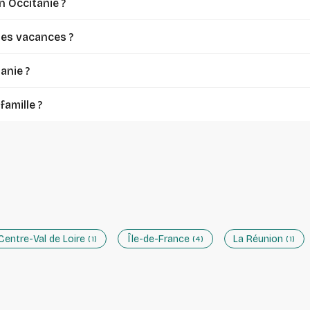
n Occitanie ?
es vacances ?
anie ?
famille ?
Centre-Val de Loire
Île-de-France
La Réunion
(1)
(4)
(1)