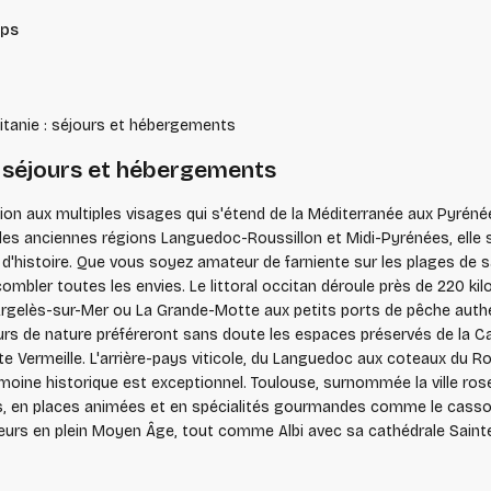
ips
tanie : séjours et hébergements
: séjours et hébergements
égion aux multiples visages qui s'étend de la Méditerranée aux Pyrén
es anciennes régions Languedoc-Roussillon et Midi-Pyrénées, elle sé
cles d'histoire. Que vous soyez amateur de farniente sur les plages 
e 220 kilomètres de côtes le long de la Méditerranée. Des
rgelès-sur-Mer ou La Grande-Motte aux petits ports de pêche authent
eurs de nature préféreront sans doute les espaces préservés de la 
e Vermeille. L'arrière-pays viticole, du Languedoc aux coteaux du Rou
ées, en places animées et en spécialités gourmandes comme le casso
iteurs en plein Moyen Âge, tout comme Albi avec sa cathédrale Saint
s villages perchés de l'Aveyron comme Conques ou Najac, et les cit