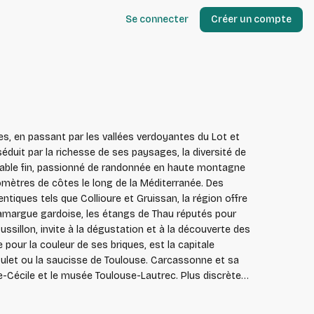
Se connecter
Créer un compte
ées, en passant par les vallées verdoyantes du Lot et
duit par la richesse de ses paysages, la diversité de
de sable fin, passionné de randonnée en haute montagne
iques tels que Collioure et Gruissan, la région offre
Camargue gardoise, les étangs de Thau réputés pour
ssillon, invite à la dégustation et à la découverte des
ulet ou la saucisse de Toulouse. Carcassonne et sa
e-Cécile et le musée Toulouse-Lautrec. Plus discrètes
és cathares du pays audois racontent chacune un