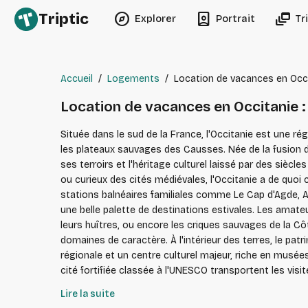
explore
person_book
dynamic_feed
Triptic
Explorer
Portrait
Tr
Accueil
/
Logements
/
Location de vacances en Occi
Location de vacances en Occitanie 
Située dans le sud de la France, l'Occitanie est une r
les plateaux sauvages des Causses. Née de la fusion d
ses terroirs et l'héritage culturel laissé par des siè
ou curieux des cités médiévales, l'Occitanie a de quoi combler toutes les envies. Le littoral occitan déroule près d
stations balnéaires familiales comme Le Cap d'Agde, A
une belle palette de destinations estivales. Les amat
leurs huîtres, ou encore les criques sauvages de la Côt
domaines de caractère. À l'intérieur des terres, le patrimoine historique est exceptionnel. Toulouse, surnommée la ville rose pour la couleur de ses briques, est la capitale
régionale et un centre culturel majeur, riche en mus
cité fortifiée classée à l'UNESCO transportent les vis
mais tout aussi charmantes, les bastides du Gers, le
Lire la suite
chapitre fascinant de l'histoire occitane. Les amoureux de grands espaces trouveront leur bonheur dans les massifs montagneux. Les Pyrénées offrent un terrain de jeu