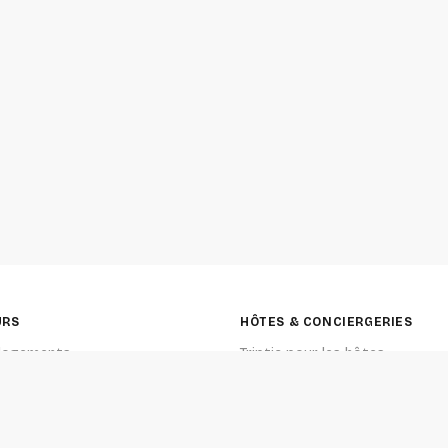
URS
HÔTES & CONCIERGERIES
 logements
Triptic pour les hôtes
la carte
Triptic pour les conciergeries
trips
Tarifs
ageur es-tu ?
Annuaire des conciergeries
Le blog des loueurs en courte