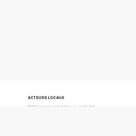
ACTEURS LOCAUX
Référencez votre lieu ou activité
 durée