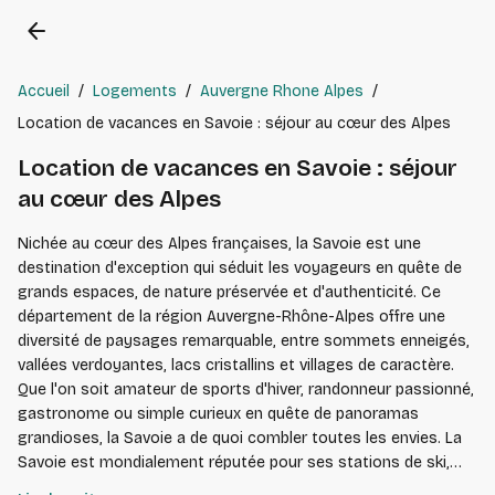
arrow_back
Accueil
/
Logements
/
Auvergne Rhone Alpes
/
Location de vacances en Savoie : séjour au cœur des Alpes
Location de vacances en Savoie : séjour
au cœur des Alpes
Nichée au cœur des Alpes françaises, la Savoie est une
destination d'exception qui séduit les voyageurs en quête de
grands espaces, de nature préservée et d'authenticité. Ce
département de la région Auvergne-Rhône-Alpes offre une
diversité de paysages remarquable, entre sommets enneigés,
vallées verdoyantes, lacs cristallins et villages de caractère.
Que l'on soit amateur de sports d'hiver, randonneur passionné,
gastronome ou simple curieux en quête de panoramas
grandioses, la Savoie a de quoi combler toutes les envies. La
Savoie est mondialement réputée pour ses stations de ski,
parmi les plus prestigieuses d'Europe. Val Thorens, Courchevel,