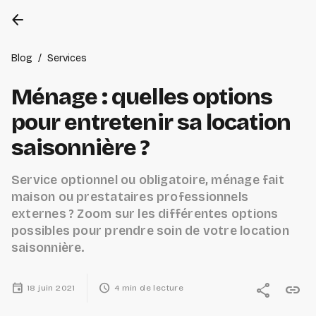
arrow_back
Blog
/
Services
Ménage : quelles options
pour entretenir sa location
saisonnière ?
Service optionnel ou obligatoire, ménage fait
maison ou prestataires professionnels
externes ? Zoom sur les différentes options
possibles pour prendre soin de votre location
saisonnière.
event
schedule
share
link
18 juin 2021
4 min de lecture