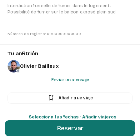
Interdiction formelle de fumer dans le logement.
Possibilité de fumer sur le balcon exposé plein sud.
Número de registro: 0000000000000
Tu anfitrión
Olivier Bailleux
Enviar un mensaje
bookmark_add
Añadir a un viaje
Selecciona tus fechas
· Añadir viajeros
Reservar