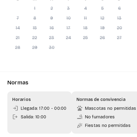
arrow_back
more_vert
+
1
2
3
4
5
6
7
8
9
10
11
12
13
−
14
15
16
17
18
19
20
21
22
23
24
25
26
27
28
29
30
Normas
Horarios
Normas de convivencia
login
pets
Llegada: 17:00
- 00:00
Mascotas no permitidas
logout
smoking_rooms
Salida: 10:00
No fumadores
celebration
Fiestas no permitidas