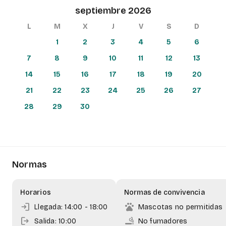
septiembre 2026
arrow_back
more_vert
+
L
M
X
J
V
S
D
−
1
2
3
4
5
6
7
8
9
10
11
12
13
14
15
16
17
18
19
20
21
22
23
24
25
26
27
28
29
30
Normas
Horarios
Normas de convivencia
login
pets
Llegada: 14:00
- 18:00
Mascotas no permitidas
logout
smoking_rooms
Salida: 10:00
No fumadores