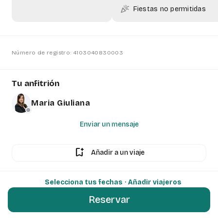
celebration
Fiestas no permitidas
Número de registro: 4103040830003
Tu anfitrión
Maria Giuliana
Enviar un mensaje
bookmark_add
Añadir a un viaje
Selecciona tus fechas
· Añadir viajeros
Reservar