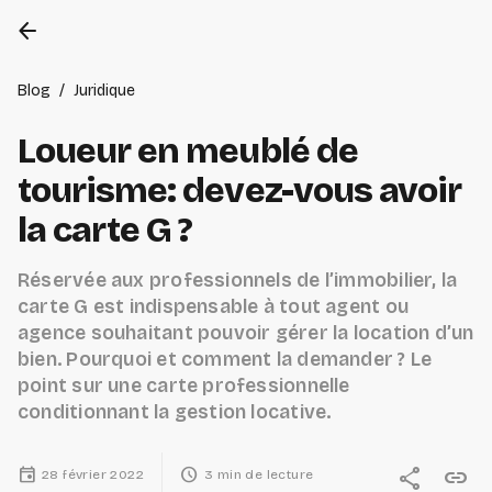
arrow_back
Blog
/
Juridique
Loueur en meublé de
tourisme: devez-vous avoir
la carte G ?
Réservée aux professionnels de l’immobilier, la
carte G est indispensable à tout agent ou
agence souhaitant pouvoir gérer la location d’un
bien. Pourquoi et comment la demander ? Le
point sur une carte professionnelle
conditionnant la gestion locative.
event
schedule
share
link
28 février 2022
3 min de lecture