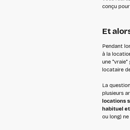
conçu pour 
Et alor
Pendant lon
à la locatio
une "vraie" 
locataire d
La question
plusieurs a
locations s
habituel e
ou long) ne 