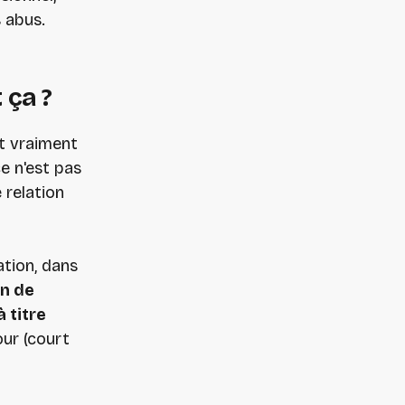
s abus.
 ça ?
it vraiment
ce n'est pas
 relation
ation, dans
on de
 titre
our (court