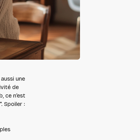
 aussi une
vité de
b, ce n'est
 Spoiler :
mples