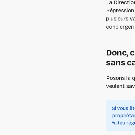
La Directio
Répression 
plusieurs v
conciergeri
Donc, 
sans ca
Posons la q
veulent sav
Si vous ê
propriéta
faites rég