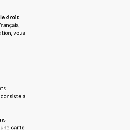
le droit
français,
ation, vous
nts
 consiste à
ens
r une
carte