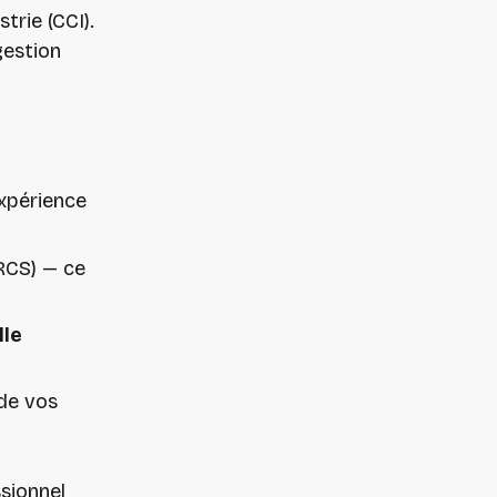
rie (CCI).
gestion
expérience
RCS) — ce
lle
de vos
sionnel,