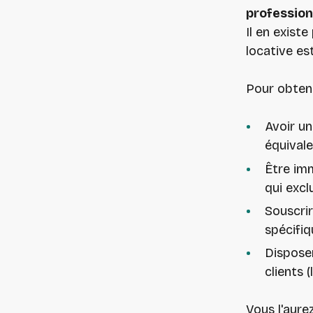
profession
Il en existe
locative es
Pour obtenir
Avoir u
équivale
Être im
qui excl
Souscri
spécifiq
Dispose
clients 
Vous l'aurez