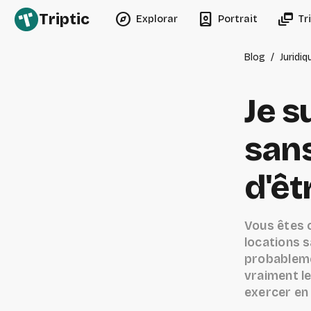
explore
person_book
dynamic_feed
Triptic
Explorar
Portrait
Tr
Blog
/
Juridiq
Je s
sans
d'êt
Vous êtes 
locations s
probablemen
vraiment le
exercer en 