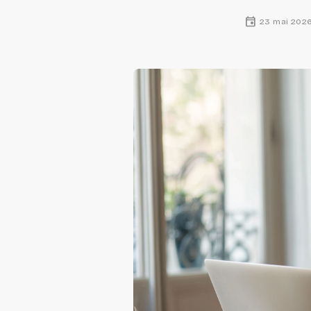
event
23 mai 202