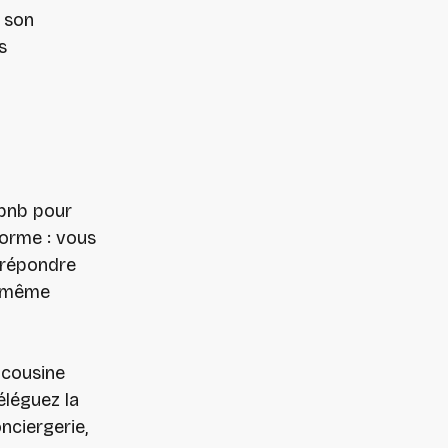
r son
s
rbnb pour
forme : vous
 répondre
t même
 cousine
éléguez la
nciergerie,