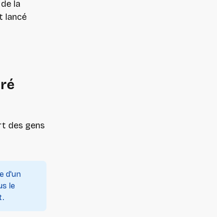
de la
t lancé
éré
rt des gens
e d'un
us le
t.