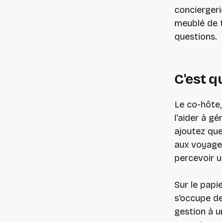
conciergeri
meublé de t
questions.
C'est q
Le co-hôte,
l'aider à g
ajoutez que
aux voyage
percevoir u
Sur le papi
s'occupe de
gestion à u