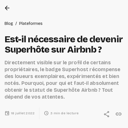
arrow_back
Blog
/
Plateformes
Est-il nécessaire de devenir
Superhôte sur Airbnb ?
Directement visible sur le profil de certains
propriétaires, le badge Superhost récompense
des loueurs exemplaires, expérimentés et bien
notés. Pourquoi, pour qui et faut-il absolument
obtenir le statut de Superhôte Airbnb ? Tout
dépend de vos attentes.
event
schedule
share
link
18 juillet 2022
3 min de lecture