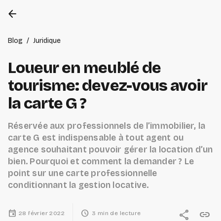
arrow_back
Blog
/
Juridique
Loueur en meublé de
tourisme: devez-vous avoir
la carte G ?
Réservée aux professionnels de l’immobilier, la
carte G est indispensable à tout agent ou
agence souhaitant pouvoir gérer la location d’un
bien. Pourquoi et comment la demander ? Le
point sur une carte professionnelle
conditionnant la gestion locative.
event
schedule
share
link
28 février 2022
3 min de lecture