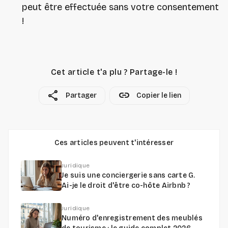
peut être effectuée sans votre consentement
!
Cet article t'a plu ? Partage-le !
share
link
Partager
Copier le lien
Ces articles peuvent t'intéresser
Juridique
Je suis une conciergerie sans carte G.
Ai-je le droit d'être co-hôte Airbnb ?
Juridique
Numéro d'enregistrement des meublés