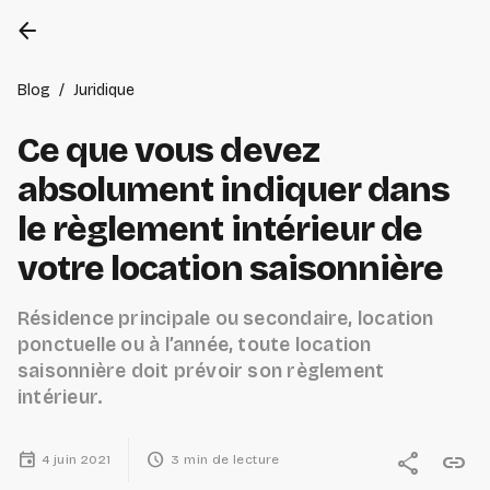
arrow_back
Blog
/
Juridique
Ce que vous devez
absolument indiquer dans
le règlement intérieur de
votre location saisonnière
Résidence principale ou secondaire, location
ponctuelle ou à l’année, toute location
saisonnière doit prévoir son règlement
intérieur.
event
schedule
share
link
4 juin 2021
3 min de lecture