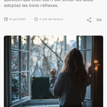
adoptez les bons réflexes.
event
schedule
share
link
15 juin 2023
3 min de lecture