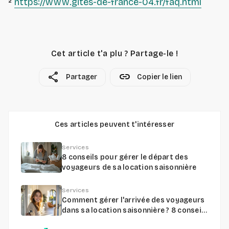
²
https://www.gites-de-france-04.fr/faq.html
Cet article t'a plu ? Partage-le !
share
link
Partager
Copier le lien
Ces articles peuvent t'intéresser
Services
8 conseils pour gérer le départ des
voyageurs de sa location saisonnière
Services
Comment gérer l'arrivée des voyageurs
dans sa location saisonnière ? 8 conseils
à suivre